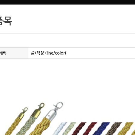
품목
줄/색상 (line/color)
제목