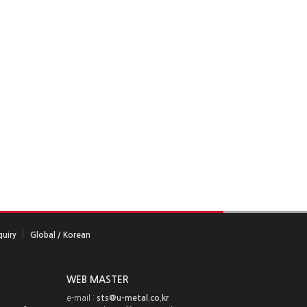
quiry
Global / Korean
WEB MASTER
e-mail :
sts@u-metal.co.kr