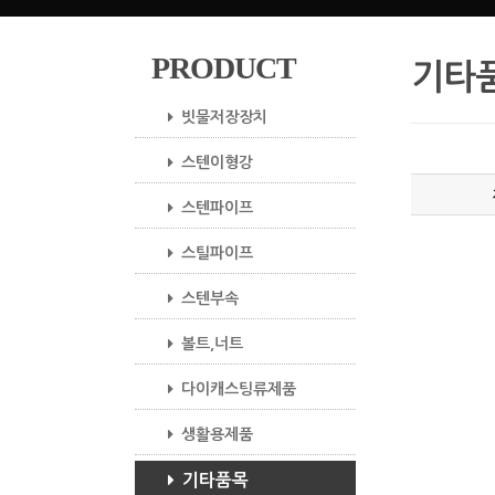
PRODUCT
기타
빗물저장장치
스텐이형강
스텐파이프
스틸파이프
스텐부속
볼트,너트
다이캐스팅류제품
생활용제품
기타품목