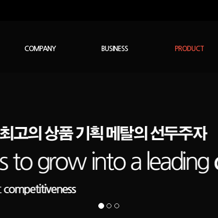
COMPANY
BUSINESS
PRODUCT
회사연혁
오시는길
인사말
사업소개
스테인레스이형강
스테인레스파이프
다이캐스팅류제품
빗물저장장치
스틸파이프
생활용제품
볼트,너트
스텐부속
기타품목