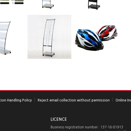
ion Handling Policy
Reject email collection without permission
Online In
LICENCE
Business registration number : 137-16-81913