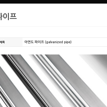
파이프
아연도 파이프 (galvanized pipe)
제목