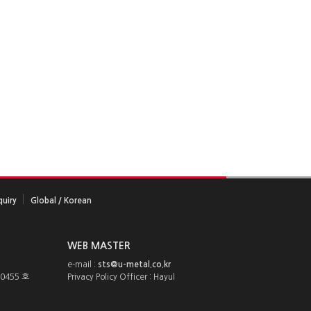
quiry
Global / Korean
WEB MASTER
e-mail :
sts@u-metal.co.kr
-0455 호
Privacy Policy Officer : Hayul