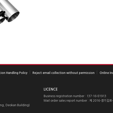
ion Handling Policy
Reject email collection without permission
Online In
LICENCE
Business registration number : 137-16-81913
Mail order sales report number : 제 2016-경기김포
ng, Deokan Building)