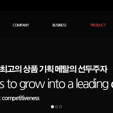
COMPANY
BUSINESS
PRODUCT
회사연혁
오시는길
인사말
사업소개
스테인레스이형강
스테인레스파이프
다이캐스팅류제품
빗물저장장치
스틸파이프
생활용제품
볼트,너트
스텐부속
기타품목