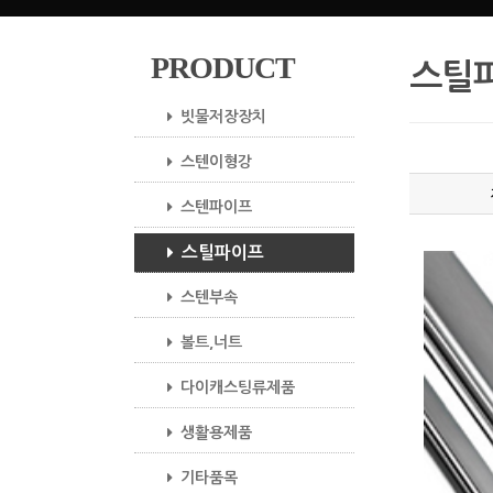
PRODUCT
스틸
빗물저장장치
스텐이형강
스텐파이프
스틸파이프
스텐부속
볼트,너트
다이캐스팅류제품
생활용제품
기타품목