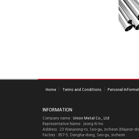
Home
Terms and Conditions
Personal Informat
INFORMATION
Company name :
Union Metal Co., Ltd
Representative Name : Jeong Ki-ho
Address : 23 Wanjeong-ro, Seo-gu, Incheon (Majeon-do
Factory : 957-5, Dangha-dong, Seo-gu, Incheon