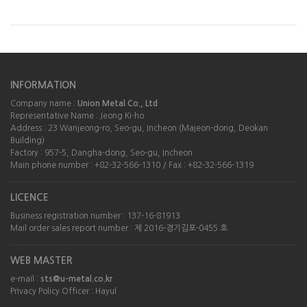
INFORMATION
Company name :
Union Metal Co., Ltd
Representative Name : Jeong Ki-ho
Address : 23 Wanjeong-ro, Seo-gu, Incheon (Majeon-dong, Deokan
Building)
Factory : 957-5, Dangha-dong, Seo-gu, Incheon
Main phone number : +82-32-566-1310 / Fax : +82-32-566-1319
LICENCE
Business registration number : 137-16-81913
Mail order sales report number : 제 2016-경기김포-0455 호
WEB MASTER
e-mail :
sts@u-metal.co.kr
Privacy Policy Officer : Hayul