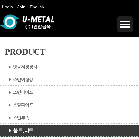
Login
Join
English ◑
PRODUCT
빗물저장장치
스텐이형강
스텐파이프
스틸파이프
스텐부속
볼트,너트