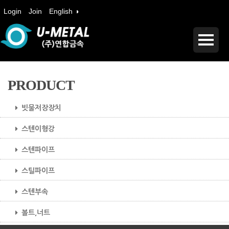
Login
Join
English ◑
PRODUCT
빗물저장장치
스텐이형강
스텐파이프
스틸파이프
스텐부속
볼트,너트