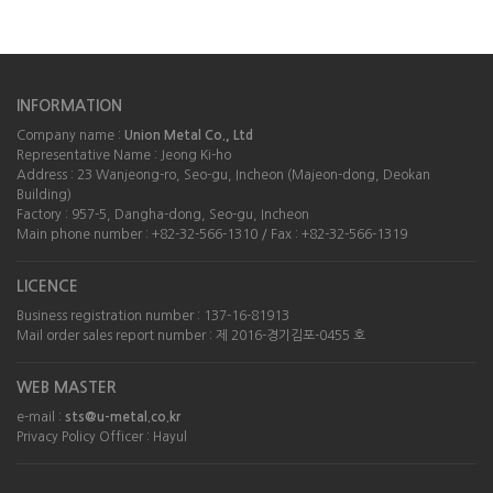
INFORMATION
Company name :
Union Metal Co., Ltd
Representative Name : Jeong Ki-ho
Address : 23 Wanjeong-ro, Seo-gu, Incheon (Majeon-dong, Deokan
Building)
Factory : 957-5, Dangha-dong, Seo-gu, Incheon
Main phone number : +82-32-566-1310 / Fax : +82-32-566-1319
LICENCE
Business registration number : 137-16-81913
Mail order sales report number : 제 2016-경기김포-0455 호
WEB MASTER
e-mail :
sts@u-metal.co.kr
Privacy Policy Officer : Hayul