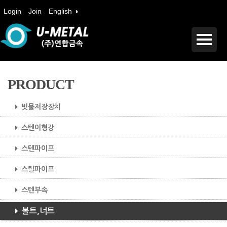
Login
Join
English ◑
PRODUCT
빗물저장장치
스텐이형강
스텐파이프
스틸파이프
스텐부속
볼트,너트